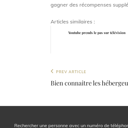
gagner des récompenses supplém
Articles similaires :
Youtube prends le pas sur télévision
Navigation
Previous
PREV ARTICLE
de
Post
Bien connaitre les hébergeu
l’article
Rechercher une personne avec un numéro de télépho