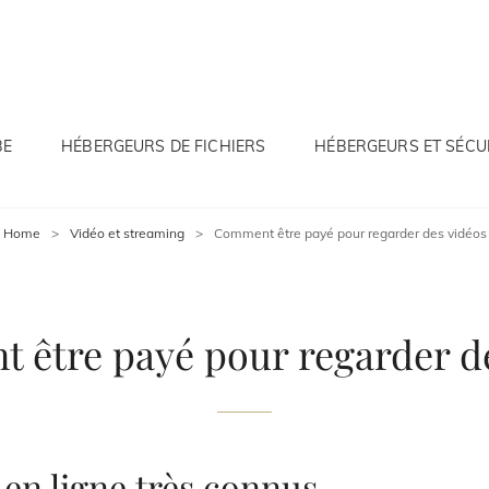
ERINTERNET.COM
BE
HÉBERGEURS DE FICHIERS
HÉBERGEURS ET SÉCU
Home
>
Vidéo et streaming
>
Comment être payé pour regarder des vidéos
être payé pour regarder d
 en ligne très connus