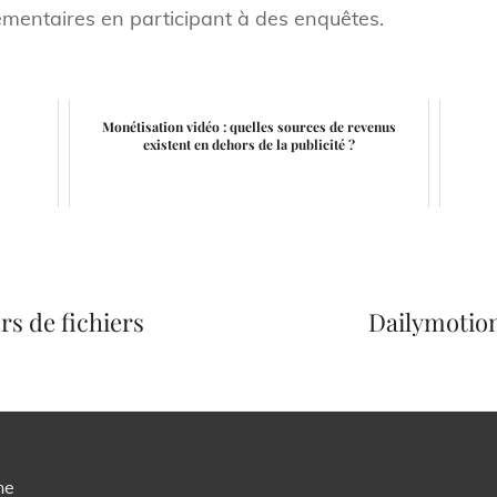
entaires en participant à des enquêtes.
Monétisation vidéo : quelles sources de revenus
existent en dehors de la publicité ?
Next
Post
rs de fichiers
Dailymotion
ne